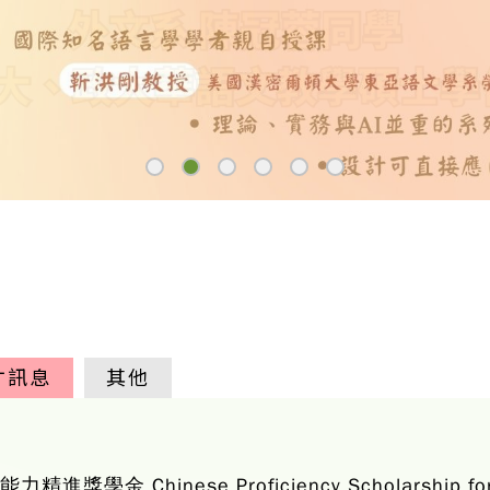
才訊息
其他
 Chinese Proficiency Scholarship for Int