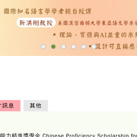
才訊息
其他
 Chinese Proficiency Scholarship for Int