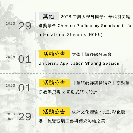
其他
2026 中興大學外國學生華語能力精
29
2026
進獎學金 Chinese Proficiency Scholarship for
Jul
International Students (NCHU)
活動公告
大學申請經驗分享會
01
2026
Jul
University Application Sharing Session
活動公告
【華語教師研習講座】高階華
01
2026
Jul
語教學思辨 × 互動式語法設計
活動公告
校外文化體驗：走訪彰化鹿
29
2026
Jun
港，飽覽玻璃工藝與傳統彩繪之美