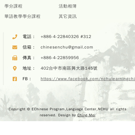
學分課程
活動相簿
華語教學學分課程
其它資訊
電話：
+886-4-22840326 #312
信箱：
chinesenchu@gmail.com
傳真：
+886-4-22859956
地址：
402台中市南區興大路145號
Copyr
FB：
https://www.facebook.com/nchulearningch
EChi
Program,
Center,
rights r
Design 
Copyright © EChinese Program,Language Center,NCHU all rights
M
reserved. Design by
Ching-Mei