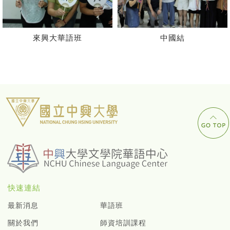
興大華語班
中國結
2023 
快速連結
最新消息
華語班
關於我們
師資培訓課程