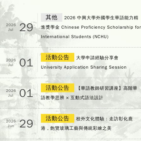
其他
2026 中興大學外國學生華語能力精
29
2026
進獎學金 Chinese Proficiency Scholarship for
Jul
International Students (NCHU)
活動公告
大學申請經驗分享會
01
2026
Jul
University Application Sharing Session
活動公告
【華語教師研習講座】高階華
01
2026
Jul
語教學思辨 × 互動式語法設計
活動公告
校外文化體驗：走訪彰化鹿
29
2026
Jun
港，飽覽玻璃工藝與傳統彩繪之美