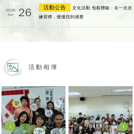
活動公告
文化活動 包粽體驗：在一次次
26
2026
Jun
練習裡，慢慢找到感覺
活動相簿
iew Photo
View Photo
V