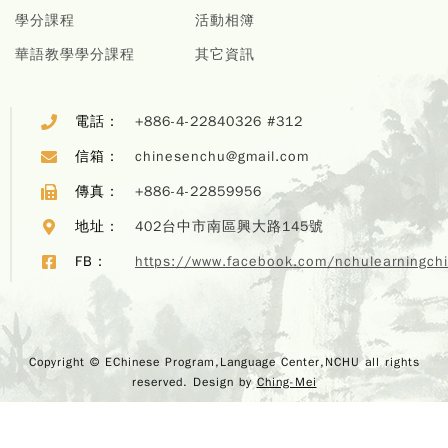
學分課程
活動相簿
華語教學學分課程
其它資訊
電話：
+886-4-22840326 #312
信箱：
chinesenchu@gmail.com
傳真：
+886-4-22859956
地址：
402台中市南區興大路145號
Copyr
FB：
https://www.facebook.com/nchulearningch
EChi
Program,
Center,
rights r
Design 
Copyright © EChinese Program,Language Center,NCHU all rights
M
reserved. Design by
Ching-Mei