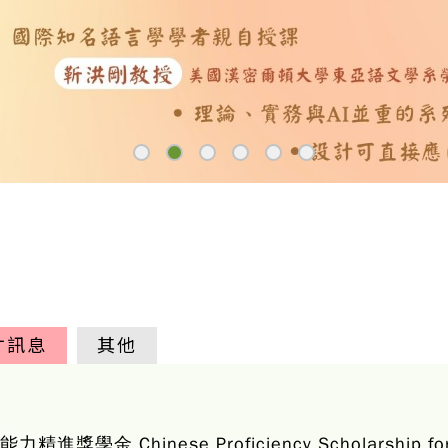
才訊息
其他
 Chinese Proficiency Scholarship for Int