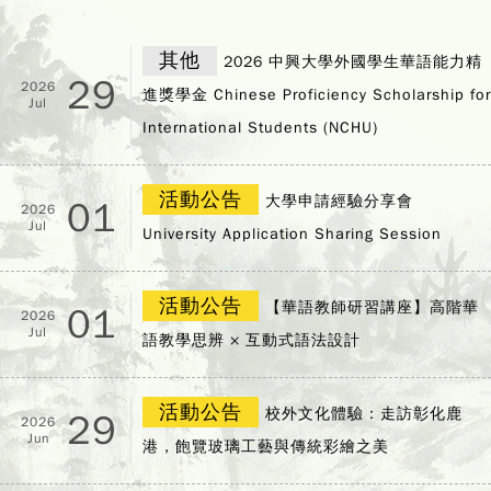
其他
2026 中興大學外國學生華語能力精
29
2026
進獎學金 Chinese Proficiency Scholarship for
Jul
International Students (NCHU)
活動公告
大學申請經驗分享會
01
2026
Jul
University Application Sharing Session
活動公告
【華語教師研習講座】高階華
01
2026
Jul
語教學思辨 × 互動式語法設計
活動公告
校外文化體驗：走訪彰化鹿
29
2026
Jun
港，飽覽玻璃工藝與傳統彩繪之美