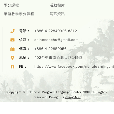
學分課程
活動相簿
華語教學學分課程
其它資訊
電話：
+886-4-22840326 #312
信箱：
chinesenchu@gmail.com
傳真：
+886-4-22859956
地址：
402台中市南區興大路145號
FB：
https://www.facebook.com/nchulearningch
Copyr
Copyright © EChinese Program,Language Center,NCHU all rights
EChi
reserved. Design by
Ching-Mei
Program,
Center,
rights r
Design 