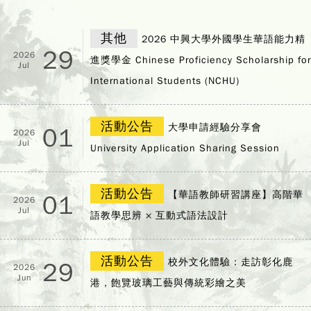
其他
2026 中興大學外國學生華語能力精
29
2026
進獎學金 Chinese Proficiency Scholarship for
Jul
International Students (NCHU)
活動公告
大學申請經驗分享會
01
2026
Jul
University Application Sharing Session
活動公告
【華語教師研習講座】高階華
01
2026
Jul
語教學思辨 × 互動式語法設計
活動公告
校外文化體驗：走訪彰化鹿
29
2026
Jun
港，飽覽玻璃工藝與傳統彩繪之美