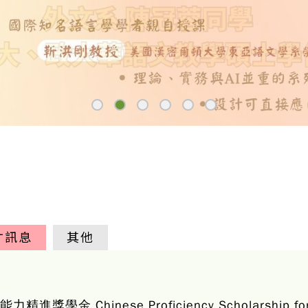
才訊息
其他
 Chinese Proficiency Scholarship for Int