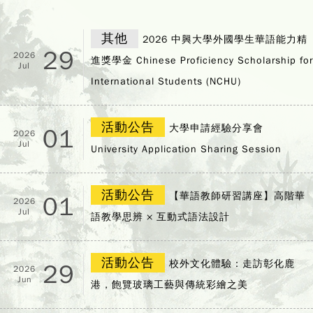
其他
2026 中興大學外國學生華語能力精
29
2026
進獎學金 Chinese Proficiency Scholarship for
Jul
International Students (NCHU)
活動公告
大學申請經驗分享會
01
2026
Jul
University Application Sharing Session
活動公告
【華語教師研習講座】高階華
01
2026
Jul
語教學思辨 × 互動式語法設計
活動公告
校外文化體驗：走訪彰化鹿
29
2026
Jun
港，飽覽玻璃工藝與傳統彩繪之美