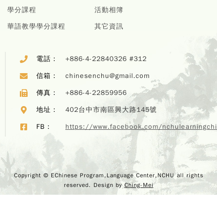
學分課程
活動相簿
華語教學學分課程
其它資訊
電話：
+886-4-22840326 #312
信箱：
chinesenchu@gmail.com
傳真：
+886-4-22859956
地址：
402台中市南區興大路145號
Copyr
FB：
https://www.facebook.com/nchulearningch
EChi
Program,
Center,
rights r
Design 
Copyright © EChinese Program,Language Center,NCHU all rights
M
reserved. Design by
Ching-Mei