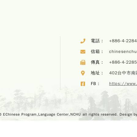
電話：
+886-4-228
信箱：
chinesench
傳真：
+886-4-228
地址：
402台中市南
FB：
https://www
© EChinese Program,Language Center,NCHU all rights reserved. Design b