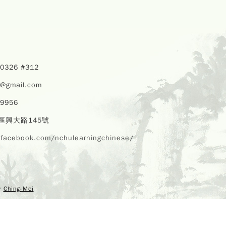
40326 #312
u@gmail.com
59956
區興大路145號
.facebook.com/nchulearningchinese/
Copyr
EChi
y
Ching-Mei
Program,
Center,
rights r
Design 