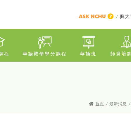
/
興大
課程
華語教學學分課程
華語班
師資培
首頁
/ 最新消息 