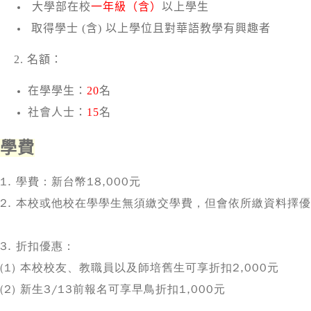
大學部在校
一
年級（含）
以上學生
取得學士 (含) 以上學位且對華語教學有興趣者
2.
名額：
在學學生：
20
名
社會人士：
15
名
學費
1. 學費：新台幣18,000元
2. 本校或他校在學學生無須繳交學費，但會依所繳資料擇
3. 折扣優惠：
(1) 本校校友、教職員以及師培舊生可享折扣2,000元
(2) 新生3/13前報名可享早鳥折扣1,000元