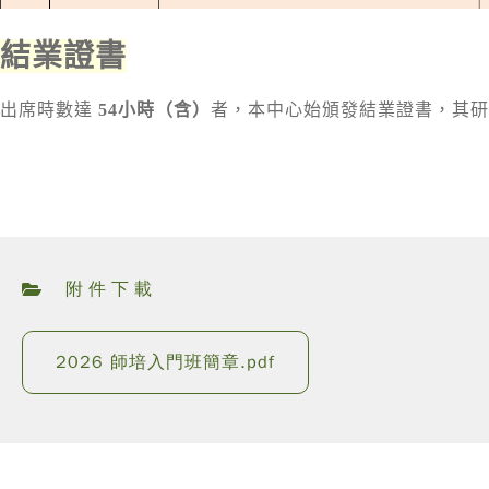
結業證書
出席時數達
54
小時（含）
者，本中心始頒發結業證書，其研
附件下載
2026 師培入門班簡章.pdf