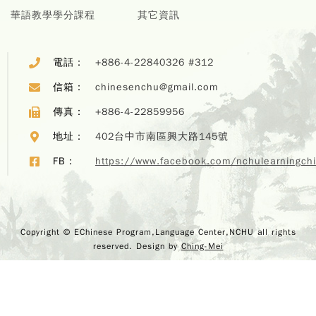
華語教學學分課程
其它資訊
電話：
+886-4-22840326 #312
信箱：
chinesenchu@gmail.com
傳真：
+886-4-22859956
地址：
402台中市南區興大路145號
FB：
https://www.facebook.com/nchulearningch
Copyr
Copyright © EChinese Program,Language Center,NCHU all rights
EChi
reserved. Design by
Ching-Mei
Program,
Center,
rights r
Design 
M