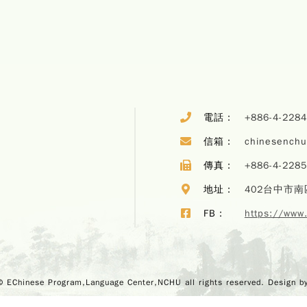
電話：
+886-4-228
信箱：
chinesench
傳真：
+886-4-228
地址：
402台中市南
FB：
https://www
© EChinese Program,Language Center,NCHU all rights reserved. Design b