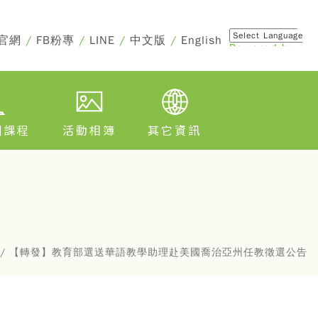
官網
/
FB粉專
/
LINE
/
中文版
/
English
Powered by
Translate
訓課程
活動相簿
其它資訊
訊息 / 【轉發】教育部選送華語教學助理赴美國喬治亞州任教徵選公告