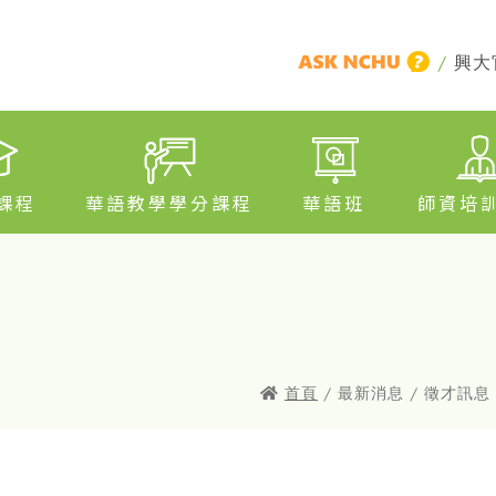
/
興大
課程
華語教學學分課程
華語班
師資培
首頁
/ 最新消息 / 徵才