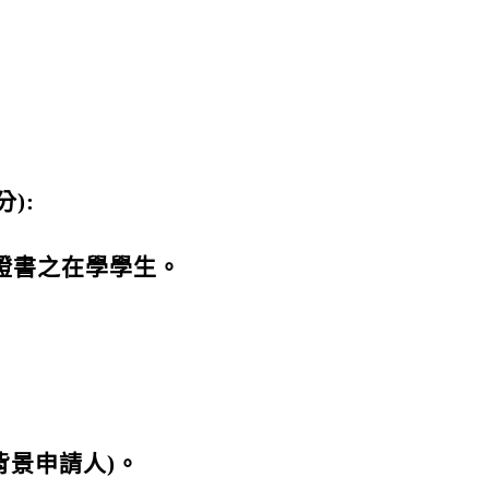
):
有證書之在學學生。
背景申請人)。