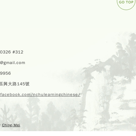
40326 #312
u@gmail.com
59956
區興大路145號
.facebook.com/nchulearningchinese/
Copyr
EChi
y
Ching-Mei
Program,
Center,