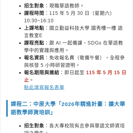
招生對象
：現職華語教師。
課程時間
：115 年 5 月 30 日（星期六）
10:30~16:10
上課地點
：國立勤益科技大學 國秀樓一樓 語
言教室E
課程亮點
：跟 AI 一起備課、SDGs 在華語教
學中的實踐與應用。
報名資訊
：免收報名費（敬備午餐），全程參
與核發 5 小時研習證明。
報名期限與連結
：即日起至
115 年 5 月 15 日
止
。
點此填寫報名表單
課程二：中原大學「2026年精進計畫：擴大華
語教學師資培訓」
招生對象
：各大專校院有志參與華語文師資培