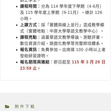
訓之學生。
課程時間
：分為 114 學年度下學期（4-6月）
及 115 學年度上學期（9-11月），總計 126
小時。
上課方式
：採「實體與線上並行」混成教學模
式（實體地點：中原大學華語文教學中心）。
課程亮點
：涵蓋華語文教學導論、測驗評量、
數位資源介紹、遊戲化教學等完整師培體系。
報名資訊
：免費參加，出席達 100 小時以上者
發給研習證明。
報名期限與連結
：即日起至
115 年 3 月 29 日
23:59 止
。
附件下載