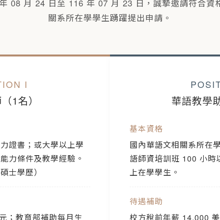
年 08 月 24 日至 116 年 07 月 23 日，誠摯邀請
關系所在學學生踴躍提出申請。
ION I
POSIT
（1名）
華語教學
基本資格
能力證書；或大學以上學
國內華語文相關系所在
語能力條件及教學經驗。
語師資培訓班 100 小
關碩士學歷）
上在學學生。
待遇補助
 美元；教育部補助每月生
校方稅前年薪 14,00