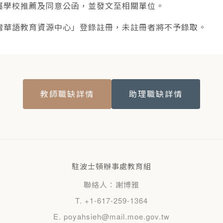
屬學校推薦及同意公函，並發文至相關單位。
灣華語教育資源中心」登錄註冊，未註冊者將不予錄取。
教師職缺詳情
助理職缺詳情
駐波士頓辦事處教育組
聯絡人：謝博雅
T. +1-617-259-1364
E. poyahsieh@mail.moe.gov.tw