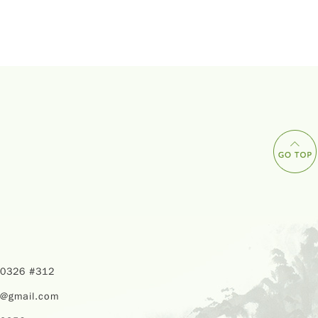
40326 #312
u@gmail.com