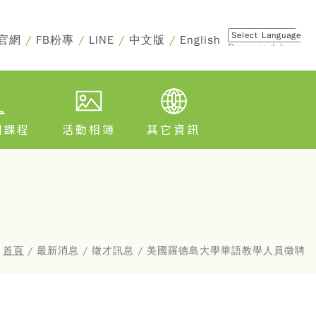
官網
/
FB粉專
/
LINE
/
中文版
/
English
Powered by
Translate
訓課程
活動相簿
其它資訊
首頁
/ 最新消息 / 徵才訊息 / 美國羅德島大學華語教學人員徵聘