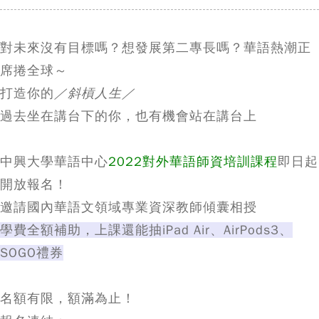
對未來沒有目標嗎？想發展第二專長嗎？華語熱潮正
席捲全球～
打造你的
／斜槓人生／
過去坐在講台下的你，也有機會站在講台上
中興大學華語中心
2022
對外華語師資培訓課程
即日起
開放報名！
邀請國內華語文領域專業資深教師傾囊相授
學費全額補助，上課還能抽iPad Air、AirPods3、
SOGO禮券
名額有限，額滿為止！