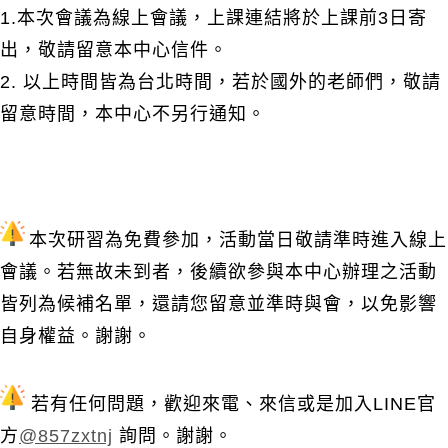
1.本次會議為線上會議，上課連結將於上課前3日寄
出，敬請留意本中心信件。
2. 以上時間皆為台北時間，若於國外的老師們，敬請
留意時間，本中心不另行通知。
本次研習為免費參加，活動當日敬請準時進入線上
會議。
若
無故未到者，
後續欲參與本中心辦理之活動
皆列為候補名單，
還請您留意並準時與會，以免影響
自身權益。謝謝。
若有任何問題，歡迎來電、來信或是加入
LINE
官
方
@857zx
tnj
詢問。謝謝。