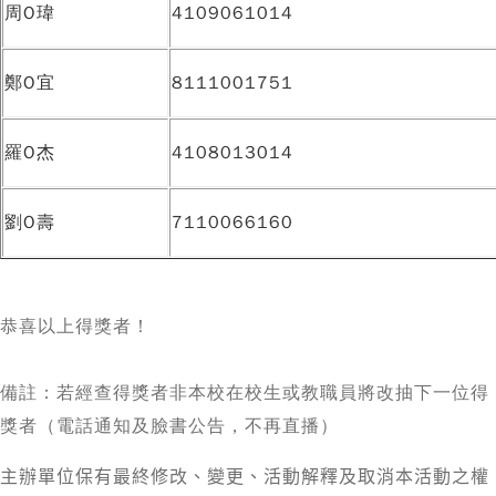
周O瑋
4109061014
鄭O宜
8111001751
羅O杰
4108013014
劉O壽
7110066160
恭喜以上得獎者！
備註：若經查得獎者非本校在校生或教職員將改抽下一位得
獎者（電話通知及臉書公告，不再直播）
主辦單位保有最終修改、變更、活動解釋及取消本活動之權