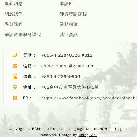
最新消息
華語班
關於我們
師資培訓課程
學分課程
活動相簿
華語教學學分課程
其它資訊
電話：
+886-4-22840326 #312
信箱：
chinesenchu@gmail.com
傳真：
+886-4-22859956
地址：
402台中市南區興大路145號
FB：
https://www.facebook.com/nchulearningch
Copyr
Copyright © EChinese Program,Language Center,NCHU all rights
EChi
reserved. Design by
Ching-Mei