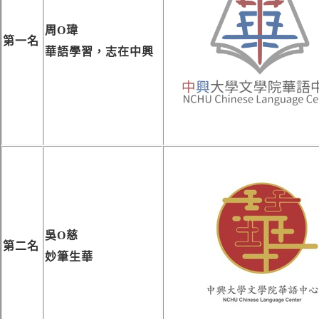
周O瑋
第一名
華語學習，志在中興
吳O慈
第二名
妙筆生華