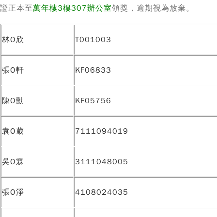
證正本至
萬年樓3樓307辦公室
領獎，逾期視為放棄。
林O欣
T001003
張O軒
KF06833
陳O勳
KF05756
袁O葳
7111094019
吳O霖
3111048005
張O淨
4108024035