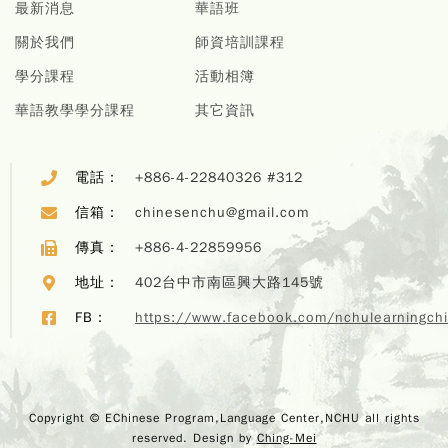
最新消息
華語班
關於我們
師資培訓課程
學分課程
活動相簿
華語教學學分課程
其它資訊
電話：
+886-4-22840326 #312
信箱：
chinesenchu@gmail.com
傳真：
+886-4-22859956
地址：
402台中市南區興大路145號
Copyr
FB：
https://www.facebook.com/nchulearningch
EChi
Program,
Center,
rights r
Design 
Copyright © EChinese Program,Language Center,NCHU all rights
M
reserved. Design by
Ching-Mei