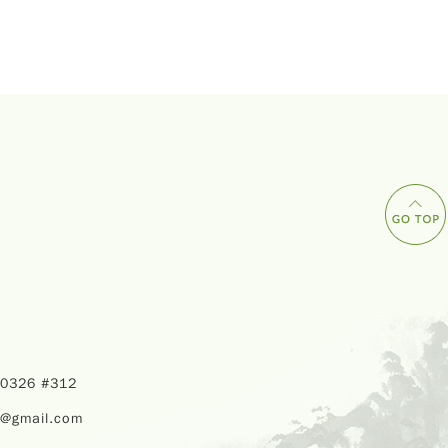
40326 #312
u@gmail.com