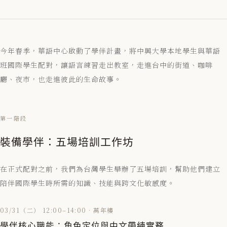
今年春季，華語中心啟動了學伴計畫，將中興大學本地學生與華語
班國際學生配對，讓語言練習走出教室，走進台中的街道、咖啡
廳、夜市，也走進彼此的生命故事。
第一階段
裝備學伴：五場培訓工作坊
在正式配對之前，我們為台灣學生舉辦了五場培訓，幫助他們建立
陪伴國際學生時所需的知識、技能與跨文化敏感度。
03/31（二） 12:00–14:00 · 萬年樓
學伴核心職能：角色定位與中文帶練實務