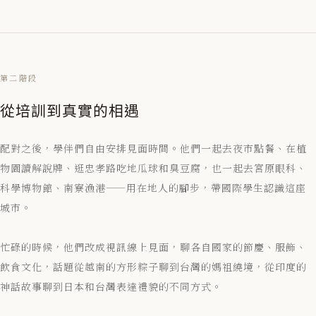
第二階段
從培訓到真實的相遇
配對之後，學伴們自由安排見面時間。他們一起去夜市點餐、在植
物園讀解說牌、逛忠孝路吃地瓜球和臭豆腐，也一起去宮原眼科、
科學博物館、南寮漁港——用在地人的腳步，帶國際學生認識這座
城市。
忙碌的時候，他們改成視訊線上見面，聊各自國家的節慶、服飾、
飲食文化，話題從越南的方形粽子聊到台灣的媽祖繞境，從印度的
神話故事聊到日本和台灣表達禮貌的不同方式。