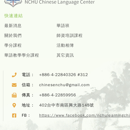
快速連結
最新消息
華語班
關於我們
師資培訓課程
學分課程
活動相簿
華語教學學分課程
其它資訊
電話：
+886-4-22840326 #312
信箱：
chinesenchu@gmail.com
傳真：
+886-4-22859956
地址：
402台中市南區興大路145號
Copyr
FB：
https://www.facebook.com/nchulearningch
EChi
Program,
Center,