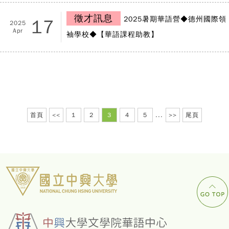
徵才訊息
2025暑期華語營◆德州國際領
17
2025
Apr
袖學校◆【華語課程助教】
首頁
<<
1
2
3
4
5
...
>>
尾頁