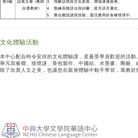
第9級
語第五冊 (教師
3. 理解語境與文化差異，增強溝通效果。
自選教材)
4. 熟練高階語法與詞彙，提升語言層次。
5. 整合聽說讀寫技能，靈活應用於各種情境中。
文化體驗活動
本中心配合時令安排的文化體驗課，是最受學員歡迎的活動
舉凡寫春聯、猜燈謎、香包製作、中國結、水墨畫、陶藝、
除了欣賞人文之美，也讓您在親身體驗中動手學習，寓教於