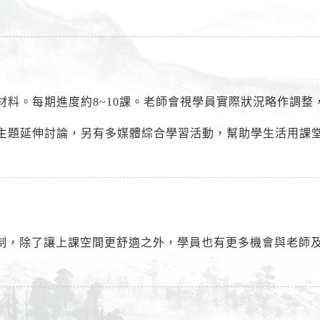
材料。每期進度約8~10課。老師會視學員實際狀況略作調整
主題延伸討論，另有多媒體綜合學習活動，幫助學生活用課
班制，除了讓上課空間更舒適之外，學員也有更多機會與老師