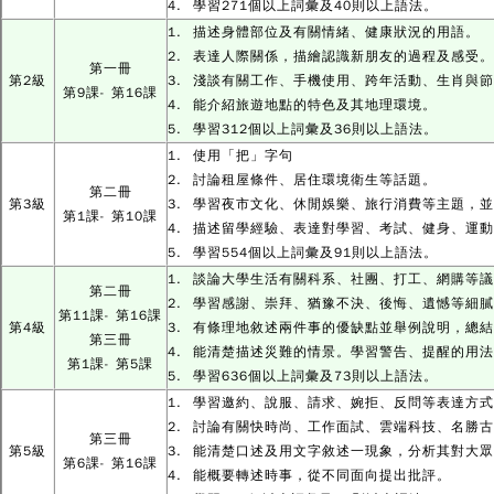
4. 學習271個以上詞彙及40則以上語法。
1. 描述身體部位及有關情緒、健康狀況的用語。
2. 表達人際關係，描繪認識新朋友的過程及感受。
第一冊
第2級
3. 淺談有關工作、手機使用、跨年活動、生肖與
第9課- 第16課
4. 能介紹旅遊地點的特色及其地理環境。
5. 學習312個以上詞彙及36則以上語法。
1. 使用「把」字句
2. 討論租屋條件、居住環境衛生等話題。
第二冊
第3級
3. 學習夜市文化、休閒娛樂、旅行消費等主題，
第1課- 第10課
4. 描述留學經驗、表達對學習、考試、健身、運
5. 學習554個以上詞彙及91則以上語法。
1. 談論大學生活有關科系、社團、打工、網購等
第二冊
2. 學習感謝、崇拜、猶豫不決、後悔、遺憾等細
第11課- 第16課
第4級
3. 有條理地敘述兩件事的優缺點並舉例說明，總
第三冊
4. 能清楚描述災難的情景。學習警告、提醒的用
第1課- 第5課
5. 學習636個以上詞彙及73則以上語法。
1. 學習邀約、說服、請求、婉拒、反問等表達方
2. 討論有關快時尚、工作面試、雲端科技、名勝
第三冊
第5級
3. 能清楚口述及用文字敘述一現象，分析其對大
第6課- 第16課
4. 能概要轉述時事，從不同面向提出批評。