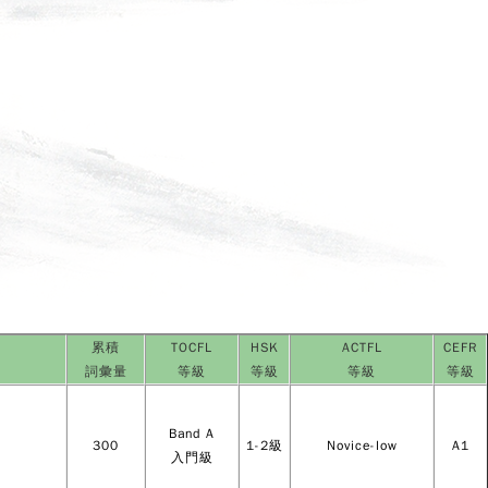
累積
TOCFL
HSK
ACTFL
CEFR
詞彙量
等級
等級
等級
等級
Band A
300
1-2級
Novice-low
A1
入門級