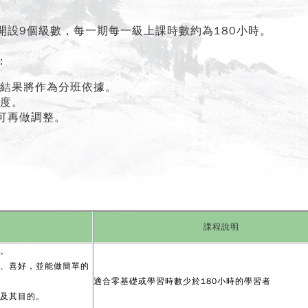
設9個級數，每一期每一級上課時數約為180小時。
：
結果將作為分班依據。
度。
可再做調整。
課程說明
紹。
求、喜好，並能做簡單的
適合零基礎或學習時數少於180小時的學習者
地及其目的。