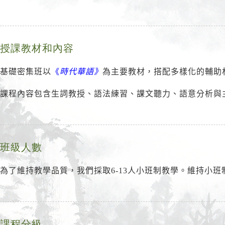
授課教材和內容
基礎密集班以
《
時代華語》
為主要教材，搭配多樣化的輔助
課程內容包含生詞教授、語法練習、課文聽力、語意分析與
班級人數
為了維持教學品質，我們採取6-13人小班制教學。維持小
課程分級