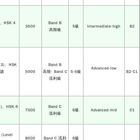
、HSK 4
Band B
3500
5級
Intermediate-high
B2
高階級
l3)、HSK
Band B
Advanced-low
就讀
5000
高階- Band C
5-6級
B2-C1
流利級
)、HSK 6
Band C
7000
6級
Advanced-mid
C1
流利級
Level
8000
Band C 流利
6級