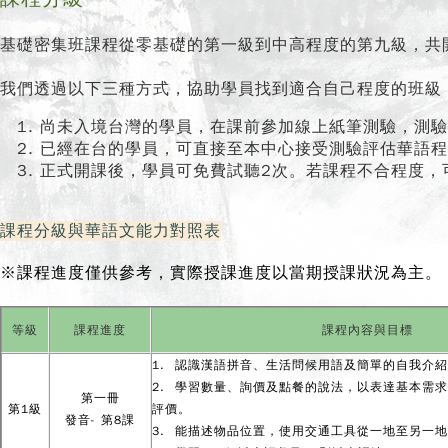
基礎密集班課程從零基礎的第一級到中高程度的第九級，共開
我們透過以下三種方式，協助學員找到適合自己程度的班級
尚未入境台灣的學員，在課前參加線上紙筆測驗，測驗
已經在台的學員，可直接至本中心接受測驗評估華語程
正式開課後，學員可免費試聽2次。若課程不合程度，
課程分級與華語文能力對照表
※課程進度僅供參考，實際授課進度以當期授課狀況為主。
等級
課程進度
課程內容與目標
1. 認識漢語拼音、生活問候用語及簡單的自我介
2. 學習數量、詢價及點餐的說法，以表達基本需
第一冊
第1級
評價。
發音- 第8課
3. 能描述物品位置，使用交通工具從一地至另一