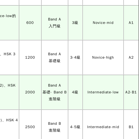
e-low的
Band A
600
3級
Novice-mid
A1
入門級
、HSK 3
Band A
1200
3-4級
Novice-high
A2
基礎級
2)、HSK
Band A
2000
基礎- Band B
4級
Intermediate-low
A2-B1
進階級
)、HSK 4
Band B
2500
4-5級
Intermediate-mid
B1
進階級