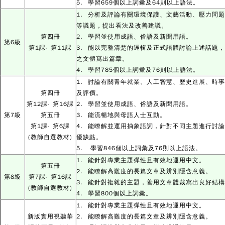
5. 學習659個以上詞彙及64則以上語法。
1. 分析及評論有關環境保護、文藝活動、壓力問
等議題，提出看法及改善建議。
第四冊
2. 學習並使用成語、俗語及新聞用語。
第6級
第1課- 第11課
3. 能以完整清楚的邏輯及正式語體討論上述話題
之文體寫出篇章。
4. 學習785個以上詞彙及76則以上語法。
1. 討論有關青年就業、人工智慧、歷史進展、時
第四冊
及評價。
第12課- 第16課
2. 學習並使用成語、俗語及新聞用語。
第7級
第五冊
3. 能流暢地與母語人士互動。
第1課- 第6課
4. 能瞭解並運用抽象語詞，針對不同主題進行討
(教師自選教材)
優缺點。
5. 學習846個以上詞彙及76則以上語法。
1. 能針對專業主題彈性且有效地運用中文。
第五冊
2. 能瞭解高難度的長篇文章及辨別隱含意義。
第8級
第7課- 第16課
3. 能針對複雜的主題，善用文章體裁寫出良好結
(教師自選教材)
4. 學習800個以上詞彙。
1. 能針對專業主題彈性且有效地運用中文。
新版實用視聽華
2. 能瞭解高難度的長篇文章及辨別隱含意義。