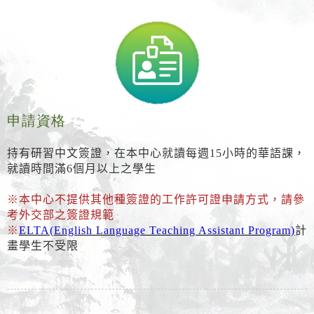
申請資格
持有研習中文簽證，在本中心就讀每週15小時的華語課，
就讀時間滿6個月以上之學生
※本中心不提供其他種簽證的工作許可證申請方式，請參
考外交部之簽證規範
※
ELTA(English Language Teaching Assistant Program)
計
畫學生不受限