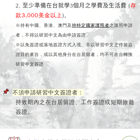
(
存
2.
至少準備在台就學3個月之學費及生活費
款3,000美金以上
)。
※
持有中國、香港、澳門及
持特定國家護照者
之護照申請
者，不得以研習中文為由申請簽證
※以免簽證或落地簽證方式入境、非以研習中文之停留簽
證目的來台，或以其他身分在台居留者，均不可在台轉換
研習中文
簽證
不須申請研習中文簽證者：
持效期內之在台居留證、工作簽證或短期旅遊
簽證。