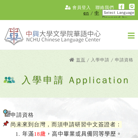
會員登入
聯絡我們
en
/
中
Powered by
Translate
首頁
/ 入學申請 / 申請資格
入學申請 Application
申請資格
尚未來到台灣，而須申請研習中文簽證者：
1. 年滿
18歲
，高中畢業或具備同等學歷。