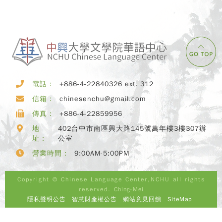
電話：
+886-4-22840326 ext. 312
信箱：
chinesenchu@gmail.com
傳真：
+886-4-22859956
地
402台中市南區興大路145號萬年樓3樓307辦
址：
公室
營業時間：
9:00AM-5:00PM
Copyright © Chinese Language Center,NCHU all rights
reserved.
Ching-Mei
隱私聲明公告
智慧財產權公告
網站意見回饋
SiteMap