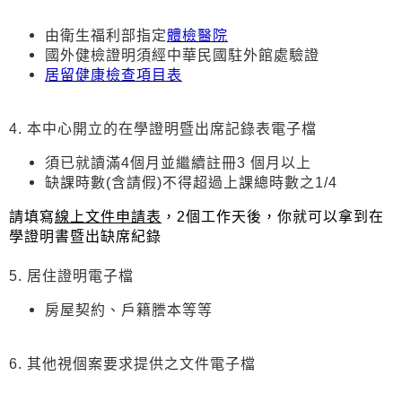
由衛生福利部指定
體檢醫院
國外健檢證明須經中華民國駐外館處驗證
居留健康檢查項目表
4. 本中心開立的在學證明暨出席記錄表電子檔
須已就讀滿4個月並繼續註冊3 個月以上
缺課時數(含請假)不得超過上課總時數之1/4
請填寫
線上文件申請表
，2個工作天後，你就可以拿到在
學證明書暨出缺席紀錄
5. 居住證明電子檔
房屋契約、戶籍謄本等等
6. 其他視個案要求提供之文件電子檔