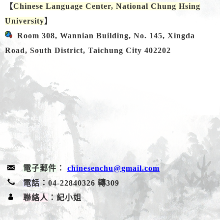
【
Chinese Language Center, National Chung Hsing
University
】
Room 308, Wannian Building, No. 145, Xingda
Road, South District, Taichung City
402202
電子郵件
：
chinesenchu@gmail.com
電話
：04-22840326 轉309
聯絡人
：紀小姐