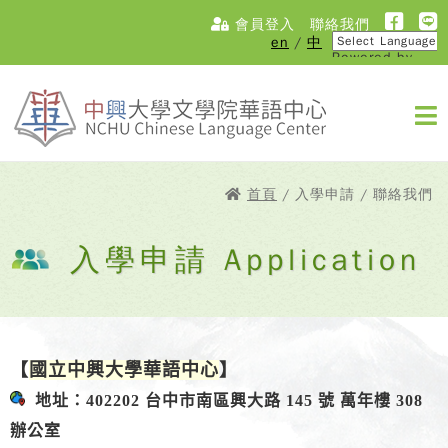
會員登入
聯絡我們
en
/
中
Powered by
Translate
首頁
/ 入學申請 / 聯絡我們
入學申請 Application
【
國立中興大學華語中心
】
地址：402202 台中市南區興大路 145 號 萬年樓 308
辦公室